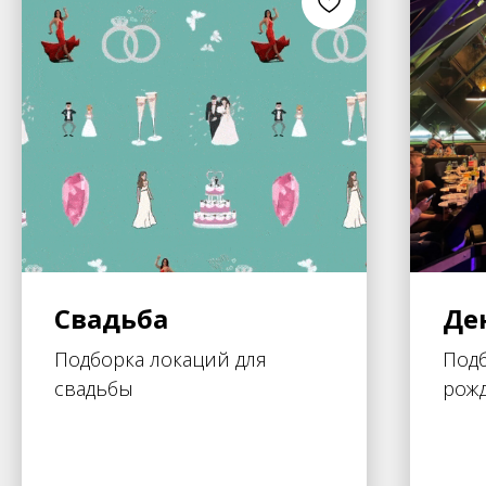
Свадьба
Де
Подборка локаций для
Подб
свадьбы
рож