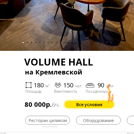
VOLUME HALL
на Кремлевской
180
150
90
м²
чел
чел
Площадь
Вместимость
Посадочных
80 000р.
6ч.
Все условия
Ресторан целиком
Оборудование