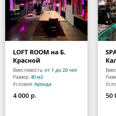
LOFT ROOM на Б.
SP
Красной
Ка
Вместимость:
от 1 до 20 чел
Вме
Размер:
40 м2
Разм
Условия:
Аренда
Усло
р.
4 000
50 