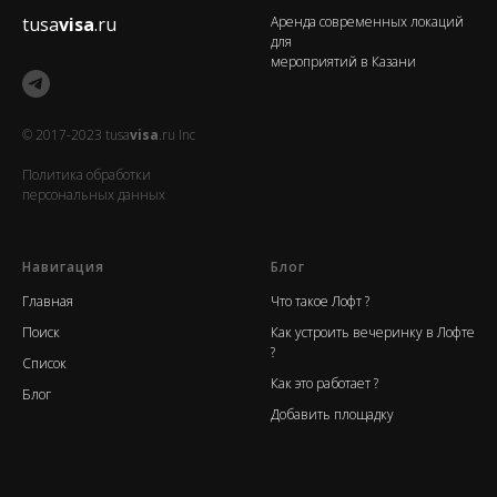
tusa
visa
.ru
Аренда современных локаций
для
мероприятий в Казани
© 2017-2023 tusa
visa
.ru Inc
Политика обработки
персональных данных
Навигация
Блог
Главная
Что такое Лофт ?
Поиск
Как устроить вечеринку в Лофте
?
Список
Как это работает ?
Блог
Добавить площадку