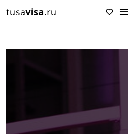
tusa
visa
.ru