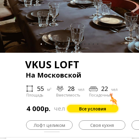
VKUS LOFT
На Московской
55
28
22
м²
чел
чел
Площадь
Вместимость
Посадочных
4 000р.
чел
Все условия
Лофт целиком
Своя кухня