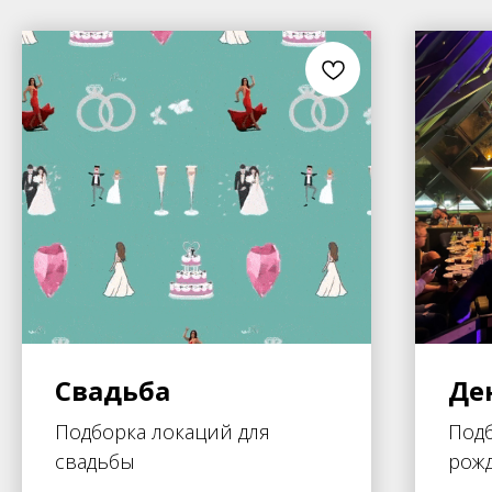
Свадьба
Де
Подборка локаций для
Подб
свадьбы
рож