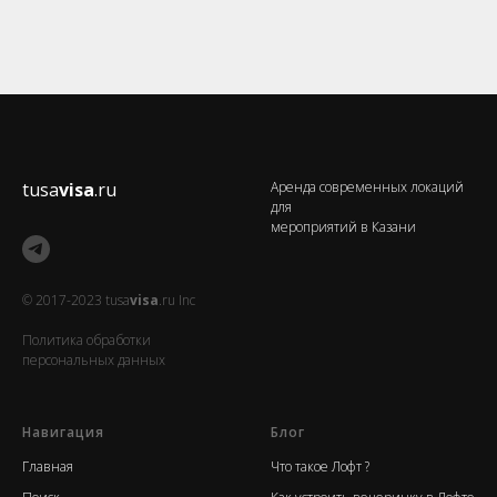
tusa
visa
.ru
Аренда современных локаций
для
мероприятий в Казани
© 2017-2023 tusa
visa
.ru Inc
Политика обработки
персональных данных
Навигация
Блог
Главная
Что такое Лофт ?