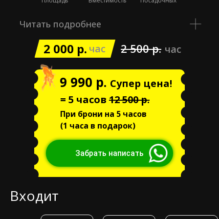
Площадь
Вместимость
Посадочных
Читать подробнее
2 000 р.
2 500 р.
час
час
9 990 р.
Супер цена!
= 5 часов
12 500 р.
При брони на 5 часов
(1 часа в подарок)
Забрать написать
Входит