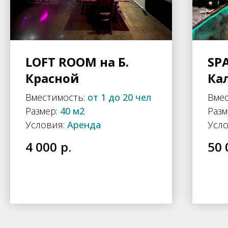
LOFT ROOM на Б.
SP
Красной
Ка
Вместимость:
от 1 до 20 чел
Вме
Размер:
40 м2
Разм
Условия:
Аренда
Усло
р.
4 000
50 