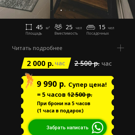
45
25
15
м²
чел
чел
Площадь
Вместимость
Посадочных
Читать подробнее
2 000 р.
2 500 р.
час
час
9 990 р.
Супер цена!
= 5 часов
12 500 р.
При брони на 5 часов
(1 часа в подарок)
Забрать написать