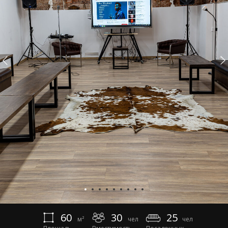
60
30
25
м²
чел
чел