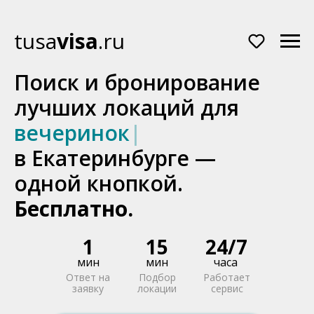
Отлично
tusa
visa
.ru
Поиск и бронирование
лучших локаций для
вечеринок
|
в Екатеринбурге —
одной кнопкой.
Бесплатно.
1
15
24/7
мин
мин
часа
Ответ на
Подбор
Работает
заявку
локации
сервис