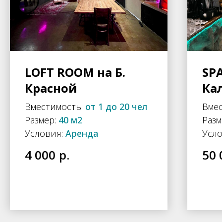
LOFT ROOM на Б.
SP
Красной
Ка
Вместимость:
от 1 до 20 чел
Вме
Размер:
40 м2
Разм
Условия:
Аренда
Усло
р.
4 000
50 