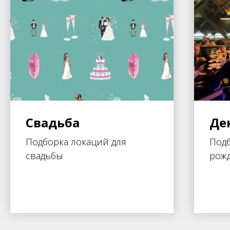
Свадьба
Де
Подборка локаций для
Подб
свадьбы
рож