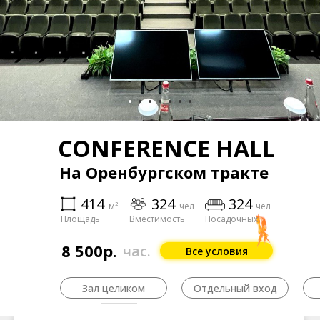
CONFERENCE HALL
На Оренбургском тракте
414
324
324
м²
чел
чел
Площадь
Вместимость
Посадочных
8 500р.
час.
Все условия
Зал целиком
Отдельный вход