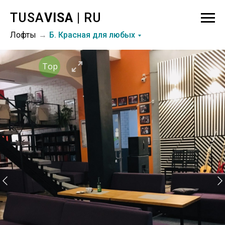
TUSA
VISA
| RU
Лофты
Б. Красная для любых
→
Top